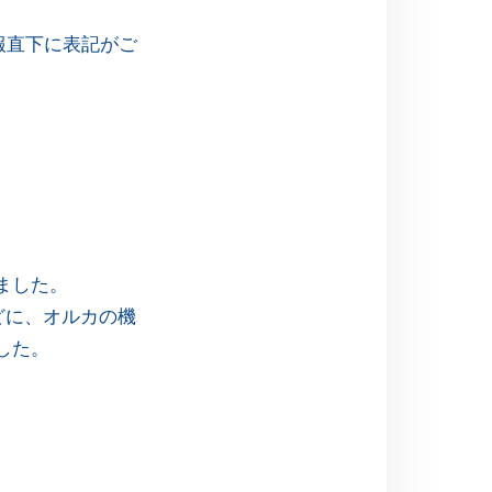
報直下に表記がご
ました。
どに、オルカの機
した。