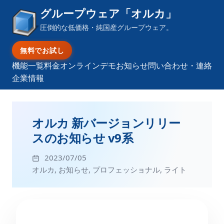
グループウェア「オルカ」
圧倒的な低価格・純国産グループウェア。
無料でお試し
機能一覧
料金
オンラインデモ
お知らせ
問い合わせ・連絡
企業情報
オルカ 新バージョンリリー
スのお知らせ v9系
2023/07/05
オルカ
,
お知らせ
,
プロフェッショナル
,
ライト