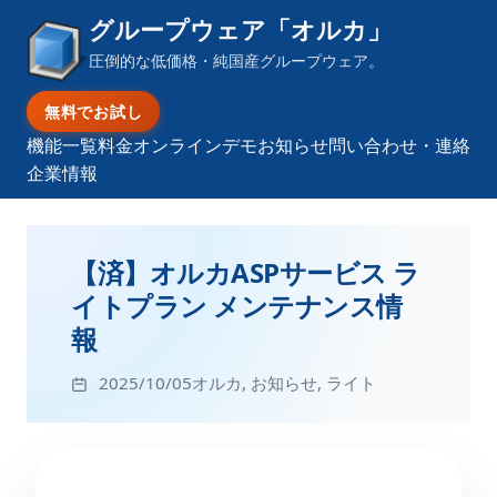
グループウェア「オルカ」
圧倒的な低価格・純国産グループウェア。
無料でお試し
機能一覧
料金
オンラインデモ
お知らせ
問い合わせ・連絡
企業情報
【済】オルカASPサービス ラ
イトプラン メンテナンス情
報
2025/10/05
オルカ
,
お知らせ
,
ライト