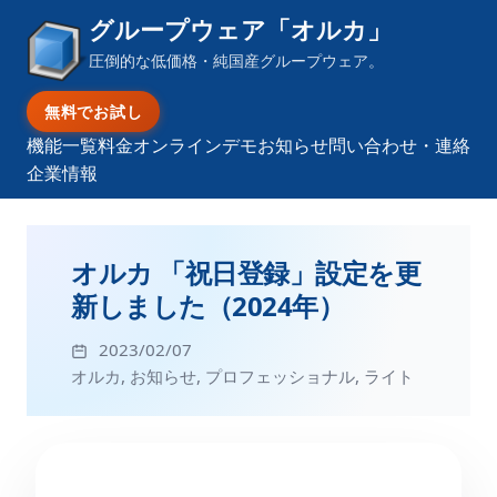
グループウェア「オルカ」
圧倒的な低価格・純国産グループウェア。
無料でお試し
機能一覧
料金
オンラインデモ
お知らせ
問い合わせ・連絡
企業情報
オルカ 「祝日登録」設定を更
新しました（2024年）
2023/02/07
オルカ
,
お知らせ
,
プロフェッショナル
,
ライト