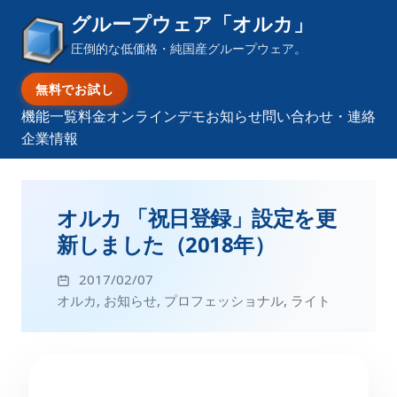
グループウェア「オルカ」
圧倒的な低価格・純国産グループウェア。
無料でお試し
機能一覧
料金
オンラインデモ
お知らせ
問い合わせ・連絡
企業情報
オルカ 「祝日登録」設定を更
新しました（2018年）
2017/02/07
オルカ
,
お知らせ
,
プロフェッショナル
,
ライト