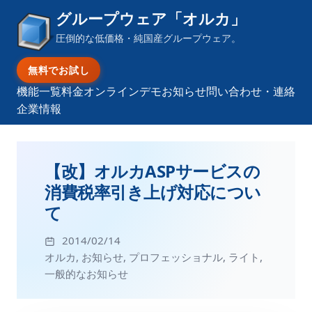
グループウェア「オルカ」
圧倒的な低価格・純国産グループウェア。
無料でお試し
機能一覧
料金
オンラインデモ
お知らせ
問い合わせ・連絡
企業情報
【改】オルカASPサービスの
消費税率引き上げ対応につい
て
2014/02/14
オルカ
,
お知らせ
,
プロフェッショナル
,
ライト
,
一般的なお知らせ