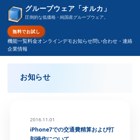
グループウェア「オルカ」
圧倒的な低価格・純国産グループウェア。
無料でお試し
機能一覧
料金
オンラインデモ
お知らせ
問い合わせ・連絡
企業情報
お知らせ
2016.11.01
iPhone7での交通費精算および打
刻操作について